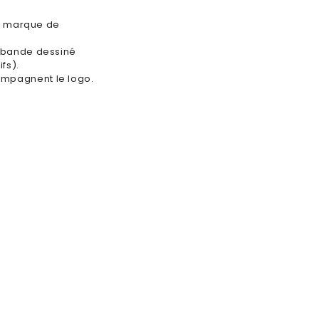
tte marque de
a bande dessiné
fs).
ompagnent le logo.