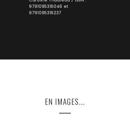
Caroline Triaureau / ISBN :
9791095316046 et
9791095316237
EN IMAGES...