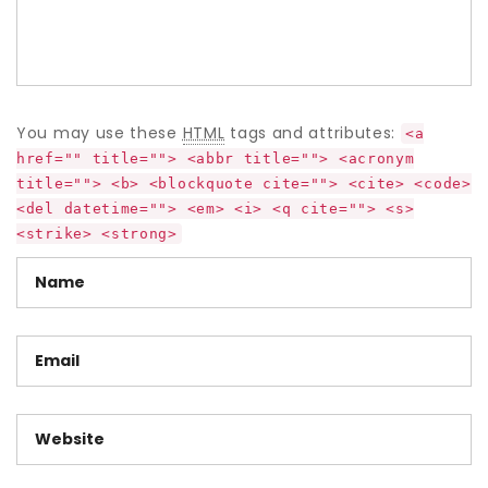
You may use these
HTML
tags and attributes:
<a
href="" title=""> <abbr title=""> <acronym
title=""> <b> <blockquote cite=""> <cite> <code>
<del datetime=""> <em> <i> <q cite=""> <s>
<strike> <strong>