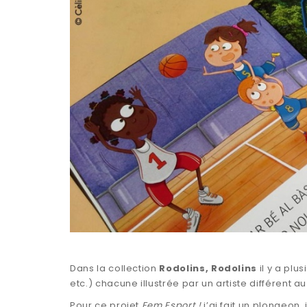
Dans la collection
Rodolins, Rodolins
il y a plu
etc.) chacune illustrée par un artiste différent au 
Pour ce projet
Fem Esport !
j’ai fait un plongeon,