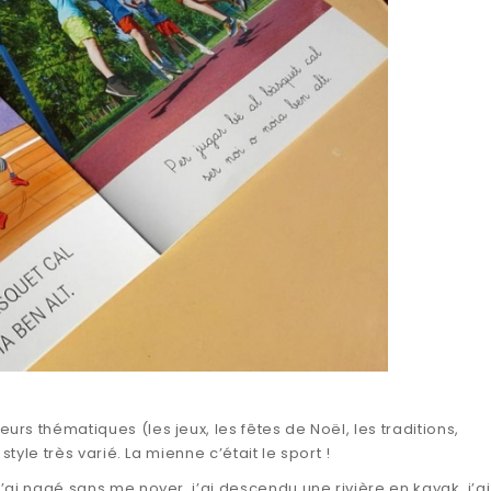
sieurs thématiques (les jeux, les fêtes de Noël, les traditions,
style très varié. La mienne c’était le sport !
 j’ai nagé sans me noyer, j’ai descendu une rivière en kayak, j’a