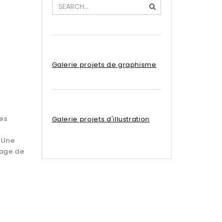
Galerie projets de graphisme
des
Galerie projets d'illustration
 Une
 page de
n