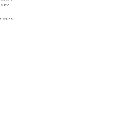
e n’ai
sé d’une
s