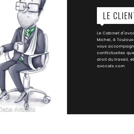
LE CLIEN
Le Cabinet d'avoc
Michel, à Toulous
vous accompagne 
conflictuelles qu
droit du travail, 
avocats.com